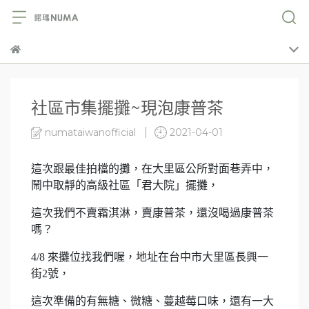
社區市集擺攤~現泡康普茶
numataiwanofficial
2021-04-01
這次跟最佳拍檔的攤，在大里區公所對面巷弄中，
鬧中取靜的高級社區「君大院」擺攤，
這次我們不賣霜淇淋，賣康普茶，還沒喝過康普茶
嗎？
4/8 來攤位找我們喔，地址在台中市大里區長興一
街2號，
這次準備的有無糖、微糖、蔓越莓口味，還有一大