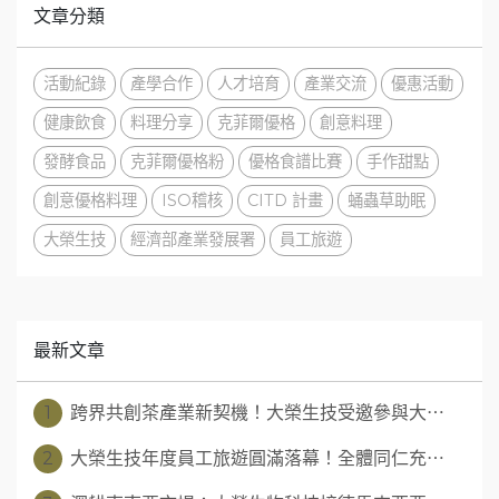
文章分類
活動紀錄
產學合作
人才培育
產業交流
優惠活動
健康飲食
料理分享
克菲爾優格
創意料理
發酵食品
克菲爾優格粉
優格食譜比賽
手作甜點
創意優格料理
ISO稽核
CITD 計畫
蛹蟲草助眠
大榮生技
經濟部產業發展署
員工旅遊
最新文章
1
跨界共創茶產業新契機！大榮生技受邀參與大⋯
2
大榮生技年度員工旅遊圓滿落幕！全體同仁充⋯