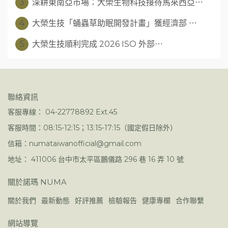
3
深耕東南亞市場：大榮生物科技接待馬來西亞⋯
4
大榮生技「蛹蟲草助眠開發計畫」獲經濟部 ⋯
5
大榮生技順利完成 2026 ISO 外部⋯
聯絡資訊
客服專線： 04-22778892 Ext.45
客服時間：08:15-12:15；13:15-17:15（國定假日除外）
信箱：numataiwanofficial@gmail.com
地址： 411006 台中市太平區鵬儀路 296 巷 16 弄 10 號
關於諾瑪 NUMA
關於我們
最新動態
好評推薦
檢驗報告
健康專欄
合作聯繫
網站導覽