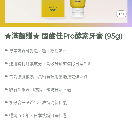
1
/
1
★滿額贈★ 固齒佳Pro酵素牙膏 (95g)
❤ 專業調香師打造，極上療癒調香
❤ 運用獨特酵素成分，高效分解並清除日常齒垢
❤ 含高濃度氟素，高密著技術幫助強健琺瑯質
❤ 敏弱齒齦溫和防護，預防日常不適
❤ 多效合一全淨化，維持清新口氣
❤ 暢銷 40 年，日本熱銷口碑保證