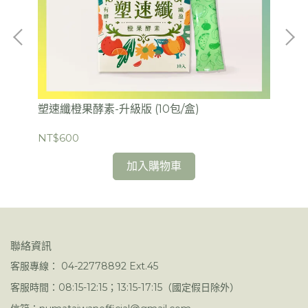
塑速纖橙果酵素-升級版 (10包/盒)
克菲
NT$600
NT
加入購物車
聯絡資訊
客服專線： 04-22778892 Ext.45
客服時間：08:15-12:15；13:15-17:15（國定假日除外）