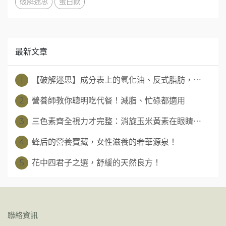
破解迷思
蛋白飲
最新文章
1
【破解迷思】成分表上的氫化油、反式脂肪，⋯
2
營養師教你聰明吃代餐！減脂、忙碌都適用
3
三色素齊全視力才完整：消旋玉米黃素在眼睛⋯
4
蜂后的營養寶藏，女性滋養的奢華源泉！
5
花中四君子之選，舒緩的天然良方！
聯絡資訊