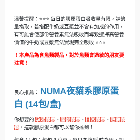
溫馨提醒
：
⭐⭐⭐
每日的膠原蛋白吸收量有限，請適
量攝取，若搭配牛奶或豆漿並不會有加成的作用，
有可能會使部份營養素無法吸收而導致選擇高營養
價值的牛奶或豆漿無法實現完全吸收
⭐⭐⭐
！本產品為含魚類製品，對於魚類會過敏的朋友要
注意！
NUMA
夜貓系膠原蛋
良心推薦：
白 (14包/盒)
你想要的
孕婦保養
、
產後保養
、
日常保養
、
熟齡保
養
，這款膠原蛋白都可以幫你達到！