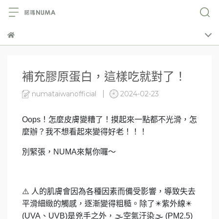
補充膠原蛋白，這樣吃就對了！
numataiwanofficial
2024-02-23
Oops
！怎麼皮膚變糟了！摸起來一點都不光滑，怎
麼辦？我不想看起來變得好老！！！
別緊張，NUMA來幫你囉～
⚠️
人的肌膚會因為各種因素而備受影響，導致失去
平滑細緻的觸感，逐漸變得粗糙。除了
✴️
紫外線
✴️
(UVA
、UVB)是兇手之外，
🌫️
空氣汙染
🌫️
(PM2.5)