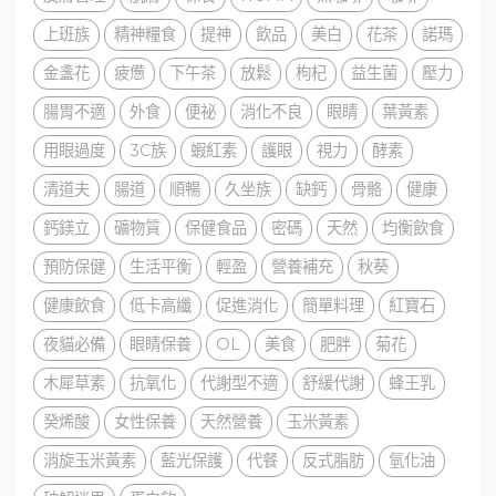
上班族
精神糧食
提神
飲品
美白
花茶
諾瑪
金盞花
疲憊
下午茶
放鬆
枸杞
益生菌
壓力
腸胃不適
外食
便祕
消化不良
眼睛
葉黃素
用眼過度
3C族
蝦紅素
護眼
視力
酵素
清道夫
腸道
順暢
久坐族
缺鈣
骨骼
健康
鈣鎂立
礦物質
保健食品
密碼
天然
均衡飲食
預防保健
生活平衡
輕盈
營養補充
秋葵
健康飲食
低卡高纖
促進消化
簡單料理
紅寶石
夜貓必備
眼睛保養
OL
美食
肥胖
菊花
木犀草素
抗氧化
代謝型不適
舒緩代謝
蜂王乳
癸烯酸
女性保養
天然營養
玉米黃素
消旋玉米黃素
藍光保護
代餐
反式脂肪
氫化油