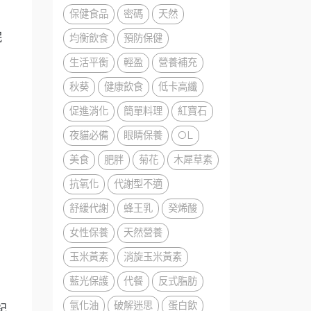
保健食品
密碼
天然
眠
均衡飲食
預防保健
生活平衡
輕盈
營養補充
秋葵
健康飲食
低卡高纖
促進消化
簡單料理
紅寶石
夜貓必備
眼睛保養
OL
美食
肥胖
菊花
木犀草素
抗氧化
代謝型不適
舒緩代謝
蜂王乳
癸烯酸
女性保養
天然營養
玉米黃素
消旋玉米黃素
藍光保護
代餐
反式脂肪
氫化油
破解迷思
蛋白飲
記