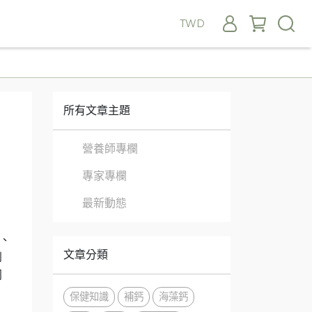
TWD
所有文章主題
營養師專欄
專家專欄
最新動態
、
文章分類
到
同
保健知識
補鈣
海藻鈣