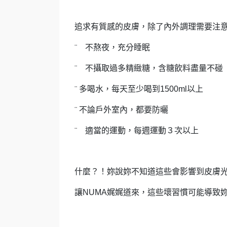
追求有質感的皮膚，除了內外調理需要注
¨
不熬夜，充分睡眠
¨
不攝取過多精緻糖，含糖飲料盡量不碰
¨
多喝水，每天至少喝到1500ml以上
¨
不論戶外室內，都要防曬
¨
適當的運動，每週運動３次以上
什麼？！妳說妳不知道這些會影響到皮膚
讓NUMA娓娓道來，這些壞習慣可能導致