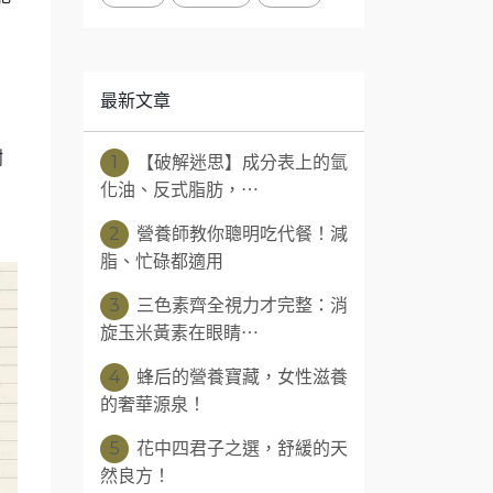
最新文章
謝
1
【破解迷思】成分表上的氫
化油、反式脂肪，⋯
2
營養師教你聰明吃代餐！減
脂、忙碌都適用
3
三色素齊全視力才完整：消
旋玉米黃素在眼睛⋯
4
蜂后的營養寶藏，女性滋養
的奢華源泉！
5
花中四君子之選，舒緩的天
然良方！