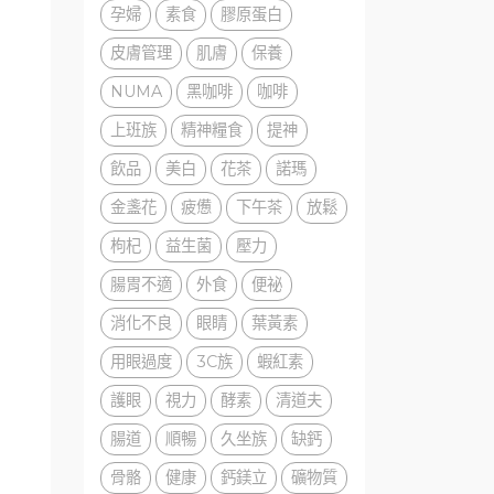
孕婦
素食
膠原蛋白
皮膚管理
肌膚
保養
NUMA
黑咖啡
咖啡
上班族
精神糧食
提神
飲品
美白
花茶
諾瑪
金盞花
疲憊
下午茶
放鬆
枸杞
益生菌
壓力
腸胃不適
外食
便祕
消化不良
眼睛
葉黃素
用眼過度
3C族
蝦紅素
護眼
視力
酵素
清道夫
腸道
順暢
久坐族
缺鈣
骨骼
健康
鈣鎂立
礦物質